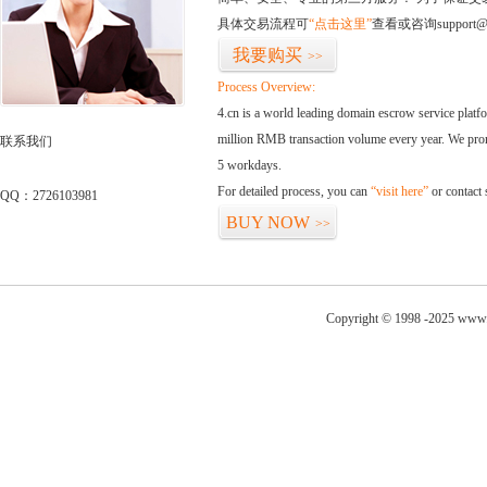
具体交易流程可
“点击这里”
查看或咨询support@
我要购买
>>
Process Overview:
4.cn is a world leading domain escrow service plat
million RMB transaction volume every year. We promi
联系我们
5 workdays.
For detailed process, you can
“visit here”
or contact
QQ：2726103981
BUY NOW
>>
Copyright © 1998 -2025 www.j