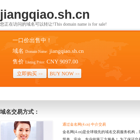
jiangqiao.sh.cn
您正在访问的域名可以转让!This domain name is for sale!
一口价出售中！
域名
jiangqiao.sh.cn
Domain Name:
售价
CNY 9097.00
Listing Price:
立即购买
BUY NOW
>>
>>
域名交易方式：
通过金名网(4.cn) 中介交易
金名网(4.cn)是全球领先的域名交易服务机
简单、安全、专业的第三方服务！ 为了保证交